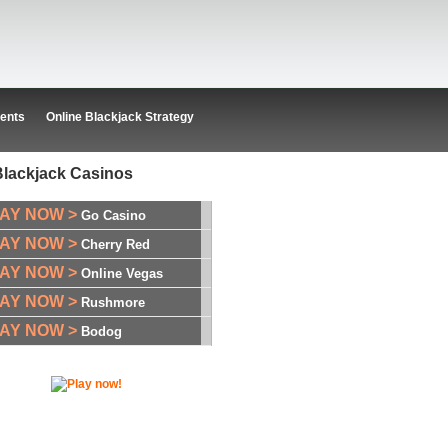
ments
Online Blackjack Strategy
Blackjack Casinos
AY NOW >
Go Casino
AY NOW >
Cherry Red
AY NOW >
Online Vegas
AY NOW >
Rushmore
AY NOW >
Bodog